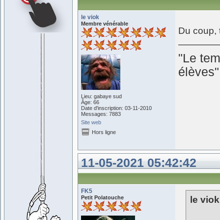
le viok
Membre vénérable
Du coup, 
"Le tem
élèves
Lieu: gabaye sud
Âge: 66
Date d'inscription: 03-11-2010
Messages: 7883
Site web
Hors ligne
11-05-2021 05:42:42
FK5
Petit Polatouche
le viok