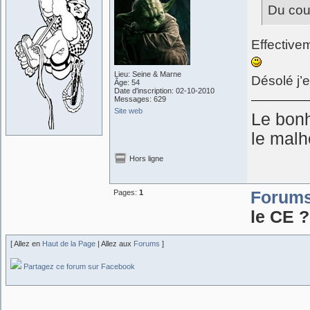
Du coup
Effectivem
Lieu: Seine & Marne
Désolé j’
Âge: 54
Date d'inscription: 02-10-2010
Messages: 629
Site web
Le bonh
le malh
Hors ligne
Pages:
1
Forum
le CE ?
[ Allez en
Haut de la Page
| Allez aux
Forums
]
Partagez ce forum sur Facebook