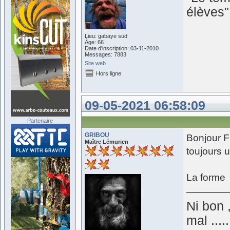
élèves
Lieu: gabaye sud
Âge: 66
Date d'inscription: 03-11-2010
Messages: 7883
Site web
Hors ligne
09-05-2021 06:58:09
Partenaire
GRIBOU
Bonjour F
Maître Lémurien
toujours u
La form
Ni bon 
mal .....