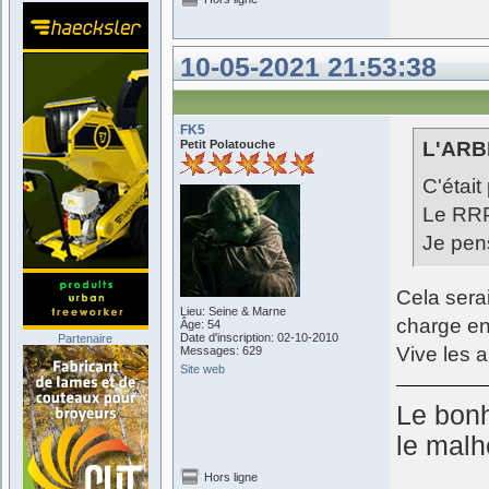
10-05-2021 21:53:38
FK5
Petit Polatouche
L'ARB
C'était
Le RRP
Je pens
Cela serai
Lieu: Seine & Marne
charge en
Âge: 54
Date d'inscription: 02-10-2010
Partenaire
Vive les 
Messages: 629
Site web
Le bonh
le malh
Hors ligne