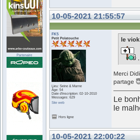
10-05-2021 21:55:57
FK5
Petit Polatouche
le viok
Partenaire
,
Merci Did
partage 
Lieu: Seine & Marne
Âge: 54
Date d'inscription: 02-10-2010
Le bonh
Messages: 629
Site web
le malh
Hors ligne
10-05-2021 22:00:22