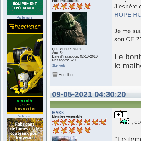
Petit Polatouche
J’espère q
ROPE R
Partenaire
Je me sui
son CE ?
Lieu: Seine & Marne
Âge: 54
Le bonh
Date d'inscription: 02-10-2010
Messages: 629
le malh
Site web
Hors ligne
09-05-2021 04:30:20
le viok
Partenaire
Membre vénérable
, co
"Le tem