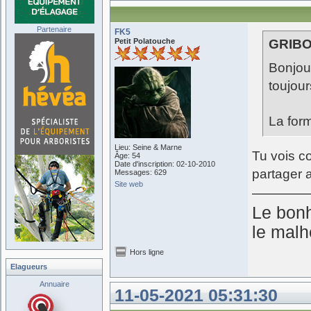
Partenaire
FK5
Petit Polatouche
GRIBOU
Bonjou
toujour
La fo
Lieu: Seine & Marne
Tu vois co
Âge: 54
Date d'inscription: 02-10-2010
partager 
Messages: 629
Site web
Le bonh
le malh
Hors ligne
Elagueurs
Annuaire
11-05-2021 05:31:30