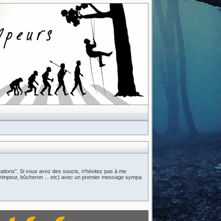
ations". Si vous avez des soucis, n'hésitez pas à me
n (grimpeur, bûcheron ... etc) avec un premier message sympa