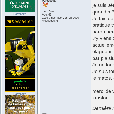
Paresseux
je suis Jé
quand mê
Lieu: Bruz
Partenaire
Âge: 61
Je fais d
Date d'inscription: 25-08-2020
Messages: 6
pratique t
baron per
J'y viens
actuellem
élagueur,
par plaisir
Je ne touc
Je suis t
le matos, 
merci de 
Partenaire
kroston
Dernière 