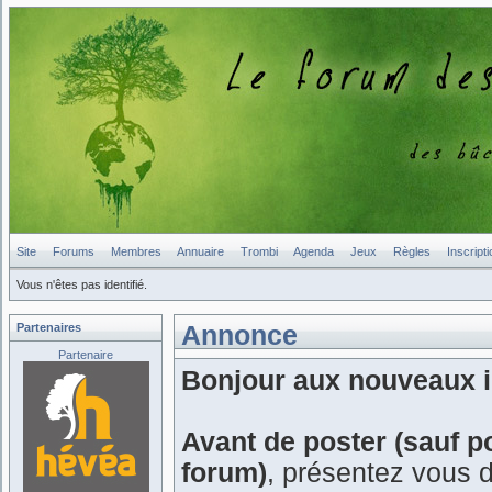
Site
Forums
Membres
Annuaire
Trombi
Agenda
Jeux
Règles
Inscripti
Vous n'êtes pas identifié.
Partenaires
Annonce
Partenaire
Bonjour aux nouveaux in
Avant de poster (sauf p
forum)
, présentez vous 