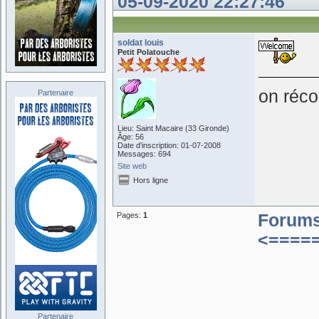
05-09-2020 22:27:46
soldat louis
Petit Polatouche
on réco
Partenaire
Lieu: Saint Macaire (33 Gironde)
Âge: 56
Date d'inscription: 01-07-2008
Messages: 694
Site web
Hors ligne
Pages:
1
Forum
<====
Partenaire