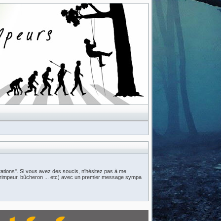
ations". Si vous avez des soucis, n'hésitez pas à me
n (grimpeur, bûcheron ... etc) avec un premier message sympa