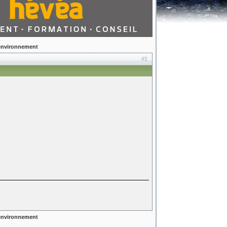
'environnement
#1
'environnement