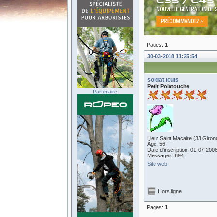
Pages:
1
30-03-2018 11:25:54
soldat louis
Petit Polatouche
Partenaire
Lieu: Saint Macaire (33 Giron
Âge: 56
Date d'inscription: 01-07-200
Messages: 694
Site web
Hors ligne
Pages:
1