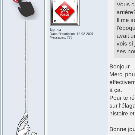
Vous c
arrière
Il me s
l'époqu
Âge: 54
Date d'inscription: 12-02-2007
avait 
Messages: 773
vois si
ses nou
Bonjour
Merci pour
effective
à ça.
Pour te r
sur l'éla
histoire et
Bonne jou