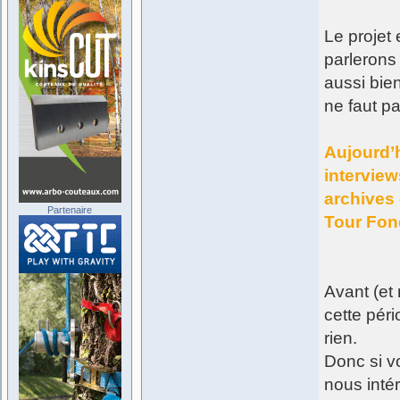
Le projet 
parlerons
aussi bien
ne faut pa
Aujourd’h
interview
archives
Partenaire
Tour Fond
Avant (et
cette péri
rien.
Donc si v
nous inté