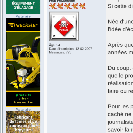
Petit Polatouche
Si cette 
Partenaire
Née d'une
l'idée d'é
Après que
Âge: 54
Date d'inscription: 12-02-2007
années ma
Messages: 773
Du coup, c
que le pr
réalisatio
faire ou r
Pour les p
Partenaire
caché ne 
journalist
savoir fai