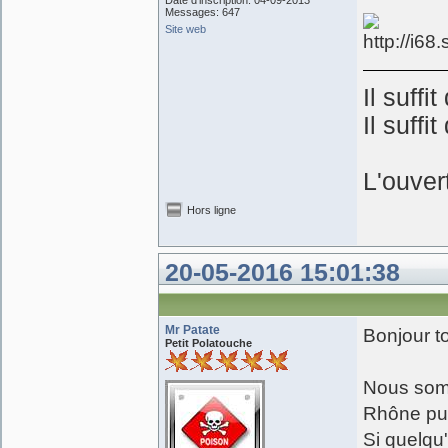
Date d'inscription: 04-09-2013
Messages: 647
Site web
Il suffi
Il suffi
L'ouver
Hors ligne
20-05-2016 15:01:38
Mr Patate
Bonjour t
Petit Polatouche
Nous somm
Rhône pui
Si quelqu