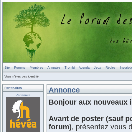
Site
Forums
Membres
Annuaire
Trombi
Agenda
Jeux
Règles
Inscripti
Vous n'êtes pas identifié.
Partenaires
Annonce
Partenaire
Bonjour aux nouveaux in
Avant de poster (sauf p
forum)
, présentez vous 