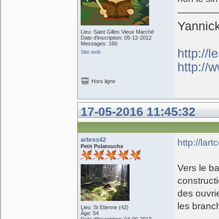
Yannic
Lieu: Saint Gilles Vieux Marché
Date d'inscription: 05-12-2012
Messages: 160
http://
Site web
http://w
Hors ligne
17-05-2016 11:45:32
arbres42
http://la
Petit Polatouche
Vers le ba
construct
des ouvrie
les branch
Lieu: St Etienne (42)
Âge: 54