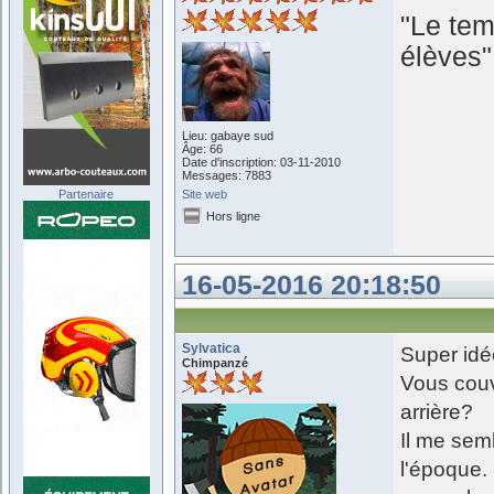
"Le tem
élèves
Lieu: gabaye sud
Âge: 66
Date d'inscription: 03-11-2010
Messages: 7883
Partenaire
Site web
Hors ligne
16-05-2016 20:18:50
Sylvatica
Super idé
Chimpanzé
Vous couv
arrière?
Il me semb
l'époque. 