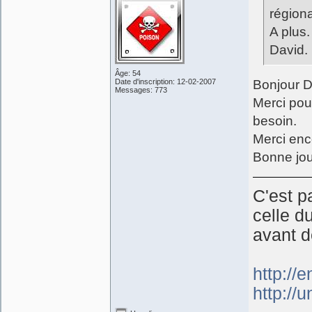
régiona
A plus.
David.
Âge: 54
Date d'inscription: 12-02-2007
Bonjour D
Messages: 773
Merci pour
besoin.
Merci enc
Bonne jou
C'est p
celle d
avant d
http://
http://