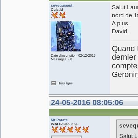
sevequipeut
Salut Laur
Ouistiti
nord de 1
A plus.
David.
Quand l
dernier
Date d'inscription: 02-12-2015
Messages: 60
compte 
Geroni
Hors ligne
24-05-2016 08:05:06
Mr Patate
Petit Polatouche
sevequ
Salut L