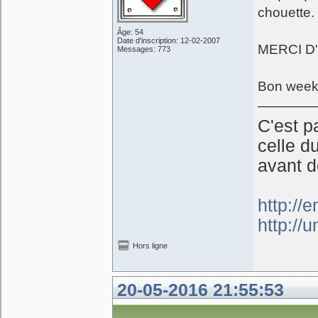
chouette.
Âge: 54
Date d'inscription: 12-02-2007
MERCI D
Messages: 773
Bon week
C'est p
celle d
avant d
http://
http://
Hors ligne
20-05-2016 21:55:53