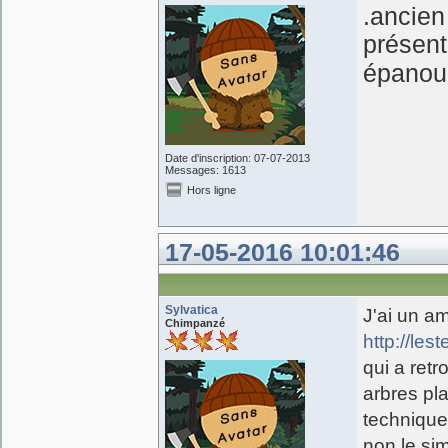
.ancien
présent
épanou
Date d'inscription: 07-07-2013
Messages: 1613
Hors ligne
17-05-2016 10:01:46
Sylvatica
J'ai un am
Chimpanzé
http://les
qui a ret
arbres pl
technique 
non le sim