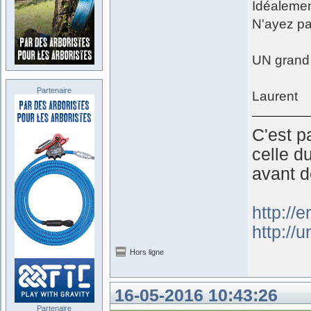
Idéalemen
N'ayez pa
UN grand 
Partenaire
Laurent
C'est p
celle d
avant d
http://
http://
Hors ligne
16-05-2016 10:43:26
Partenaire