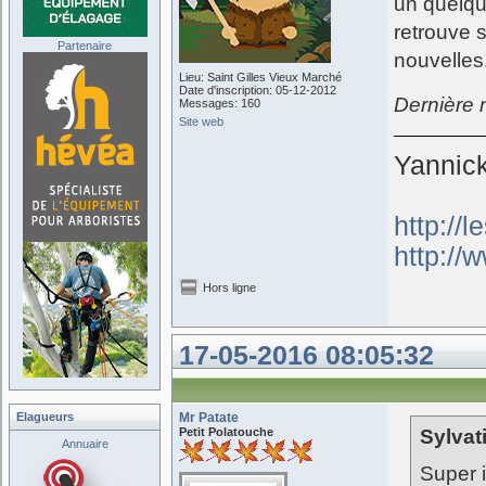
un quelqu
retrouve 
Partenaire
nouvelles.
Lieu: Saint Gilles Vieux Marché
Date d'inscription: 05-12-2012
Dernière 
Messages: 160
Site web
Yannic
http://
http://w
Hors ligne
17-05-2016 08:05:32
Elagueurs
Mr Patate
Petit Polatouche
Sylvati
Annuaire
Super 