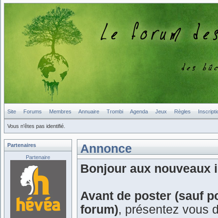
Site
Forums
Membres
Annuaire
Trombi
Agenda
Jeux
Règles
Inscripti
Vous n'êtes pas identifié.
Partenaires
Annonce
Partenaire
Bonjour aux nouveaux in
Avant de poster (sauf p
forum)
, présentez vous 