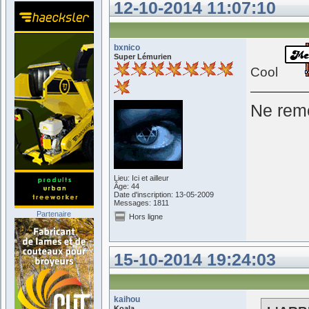
12-10-2014 11:07:10
bxnico
Super Lémurien
Cool
Ne reme
Lieu: Ici et ailleur
Âge: 44
Date d'inscription: 13-05-2009
Messages: 1811
Partenaire
Hors ligne
15-10-2014 19:24:03
kaihou
Koala