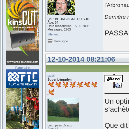
l'Arbrona
Dernière
Lieu: BOURGOGNE DU SUD
Âge: 64
Date d'inscription: 15-02-2008
Messages: 2703
PASSA
Site web
Hors ligne
12-10-2014 08:21:06
Partenaire
gabi
Super Lémurien
Un opti
s’achè
Que dit
Lieu: pays d'caux
Âge: 44