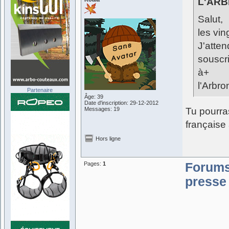
L'ARB
Salut,
les vi
J'atte
souscri
à+
l'Arbro
Partenaire
Âge: 39
Date d'inscription: 29-12-2012
Messages: 19
Tu pourras
française 
Hors ligne
Pages:
1
Forum
presse 