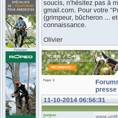
soucis, n'hésitez pas à m
gmail.com. Pour votre "Pr
(grimpeur, bûcheron ... 
connaissance.
Olivier
Partenaire
Pages:
1
Forum
presse 
11-10-2014 06:56:31
jeanjean
www.unith