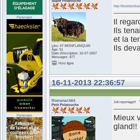
Super Polatouche
http://lestetardsa
Partenaire
Il regar
Ils ten
et la te
Lieu: 47-MONFLANQUIN
Ils dev
Âge: 51
Date d'inscription: 16-07-2007
Messages: 977
Hors ligne
16-11-2013 22:36:57
Romanach64
Joli reportage!!
Petit Polatouche
Partenaire
Mieux 
gland!!