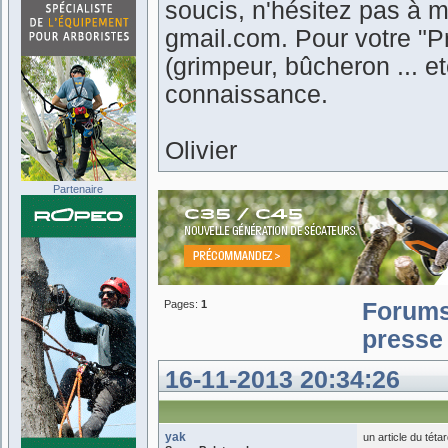
soucis, n'hésitez pas à m
gmail.com. Pour votre "Pr
(grimpeur, bûcheron ... 
connaissance.
Olivier
Partenaire
Pages:
1
Forum
presse 
16-11-2013 20:34:26
yak
un article du tétar