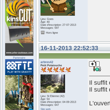
Lieu: Goes
Âge: 40
Date d'inscription: 27-07-2013
Messages: 597
Hors ligne
16-11-2013 22:52:33
Partenaire
arbres42
Petit Polatouche
Il suffi
Il suffi
Lieu: St Etienne (42)
Âge: 54
L'ouver
Date d'inscription: 04-09-2013
Messages: 647
Site web