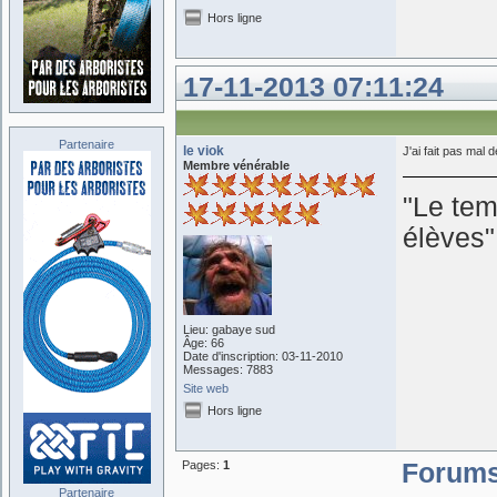
Hors ligne
17-11-2013 07:11:24
Partenaire
le viok
J'ai fait pas mal 
Membre vénérable
"Le tem
élèves
Lieu: gabaye sud
Âge: 66
Date d'inscription: 03-11-2010
Messages: 7883
Site web
Hors ligne
Pages:
1
Forum
Partenaire