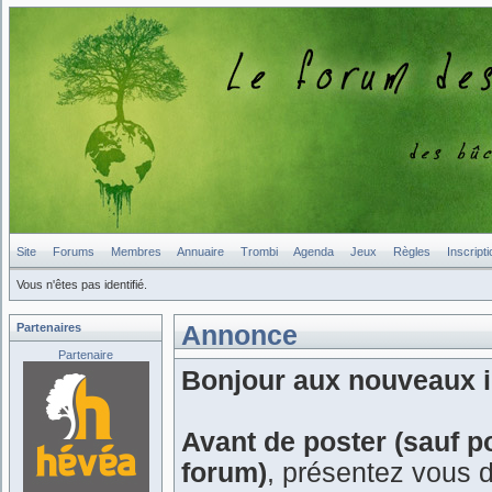
Site
Forums
Membres
Annuaire
Trombi
Agenda
Jeux
Règles
Inscripti
Vous n'êtes pas identifié.
Partenaires
Annonce
Partenaire
Bonjour aux nouveaux in
Avant de poster (sauf p
forum)
, présentez vous 