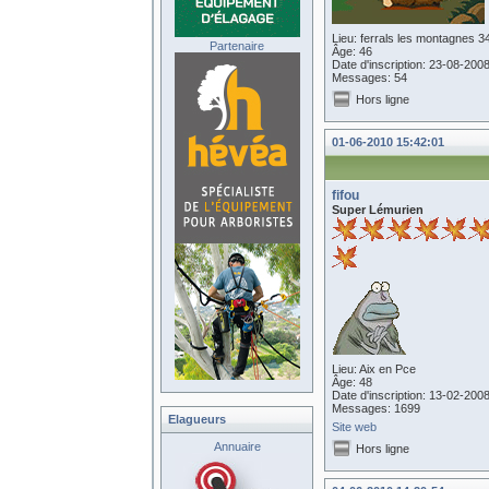
Lieu: ferrals les montagnes 3
Partenaire
Âge: 46
Date d'inscription: 23-08-200
Messages: 54
Hors ligne
01-06-2010 15:42:01
fifou
Super Lémurien
Lieu: Aix en Pce
Âge: 48
Date d'inscription: 13-02-200
Messages: 1699
Elagueurs
Site web
Annuaire
Hors ligne