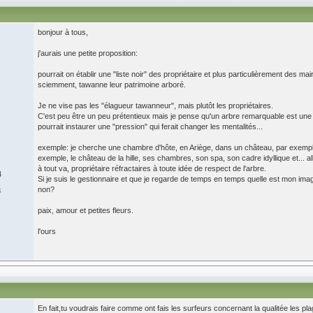
bonjour à tous,
j'aurais une petite proposition:
pourrait on établir une "liste noir" des propriétaire et plus particulièrement des m
sciemment, tawanne leur patrimoine arboré.
Je ne vise pas les "élagueur tawanneur", mais plutôt les propriétaires.
C'est peu être un peu prétentieux mais je pense qu'un arbre remarquable est une be
pourrait instaurer une "pression" qui ferait changer les mentalités...
exemple: je cherche une chambre d'hôte, en Ariège, dans un château, par exem
exemple, le château de la hille, ses chambres, son spa, son cadre idyllique et... a
à tout va, propriétaire réfractaires à toute idée de respect de l'arbre.
4
Si je suis le gestionnaire et que je regarde de temps en temps quelle est mon image
non?
8
paix, amour et petites fleurs.
l'ours
En fait,tu voudrais faire comme ont fais les surfeurs concernant la qualitée les 