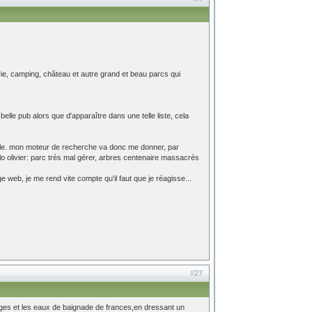
airie, camping, château et autre grand et beau parcs qui
lle pub alors que d'apparaître dans une telle liste, cela
ple. mon moteur de recherche va donc me donner, par
llo olivier: parc très mal gérer, arbres centenaire massacrés
 web, je me rend vite compte qu'il faut que je réagisse...
#27
plages et les eaux de baignade de frances,en dressant un