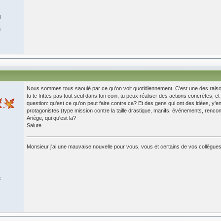
4
8
Nous sommes tous saoulé par ce qu'on voit quotidiennement. C'est une des raiso
tu te frittes pas tout seul dans ton coin, tu peux réaliser des actions concrètes, e
question: qu'est ce qu'on peut faire contre ca? Et des gens qui ont des idées, y'en
protagonistes (type mission contre la taille drastique, manifs, événements, rencont
Ariège, qui qu'est la?
Salute
Monsieur j'ai une mauvaise nouvelle pour vous, vous et certains de vos collègue
8