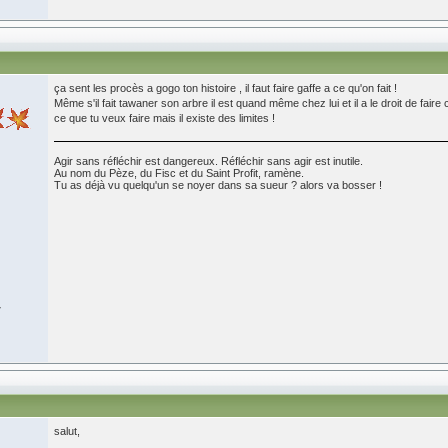
ça sent les procès a gogo ton histoire , il faut faire gaffe a ce qu'on fait !
Même s'il fait tawaner son arbre il est quand même chez lui et il a le droit de fai
ce que tu veux faire mais il existe des limites !
Agir sans réfléchir est dangereux. Réfléchir sans agir est inutile.
Au nom du Pèze, du Fisc et du Saint Profit, ramène.
Tu as déjà vu quelqu'un se noyer dans sa sueur ? alors va bosser !
7
salut,