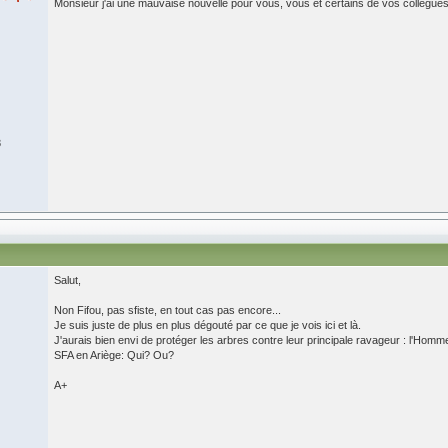
Monsieur j'ai une mauvaise nouvelle pour vous, vous et certains de vos collègue
8
Salut,
Non Fifou, pas sfiste, en tout cas pas encore...
Je suis juste de plus en plus dégouté par ce que je vois ici et là.
J'aurais bien envi de protéger les arbres contre leur principale ravageur : l'Homm
SFA en Ariège: Qui? Ou?
A+