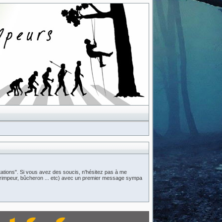
ations". Si vous avez des soucis, n'hésitez pas à me
n (grimpeur, bûcheron ... etc) avec un premier message sympa