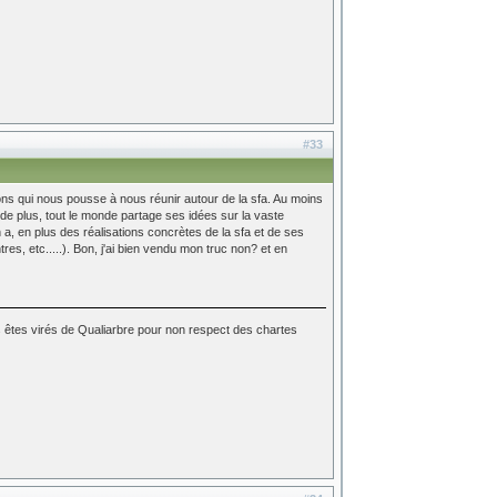
#33
ns qui nous pousse à nous réunir autour de la sfa. Au moins
t de plus, tout le monde partage ses idées sur la vaste
 a, en plus des réalisations concrètes de la sfa et de ses
res, etc.....). Bon, j'ai bien vendu mon truc non? et en
s êtes virés de Qualiarbre pour non respect des chartes