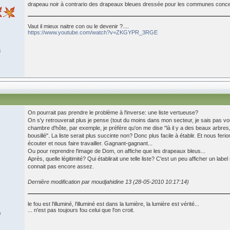
drapeau noir à contrario des drapeaux bleues dressée pour les communes conc
Vaut il mieux naitre con ou le devenir ?....
https://www.youtube.com/watch?v=ZKGYPR_3RGE
8
On pourrait pas prendre le problème à l'inverse: une liste vertueuse?
On s'y retrouverait plus je pense (tout du moins dans mon secteur, je sais pas vo
chambre d'hôte, par exemple, je préfère qu'on me dise "là il y a des beaux arbres, 
bousillé". La liste serait plus succinte non? Donc plus facile à établir. Et nous fe
écouter et nous faire travailler. Gagnant-gagnant...
Ou pour reprendre l'image de Dom, on affiche que les drapeaux bleus...
Après, quelle légitimité? Qui établirait une telle liste? C'est un peu afficher un lab
connait pas encore assez.
Dernière modification par moudjahidine 13 (28-05-2010 10:17:14)
le fou est l'illuminé, l'illuminé est dans la lumière, la lumière est vérité...
... n'est pas toujours fou celui que l'on croit.
0