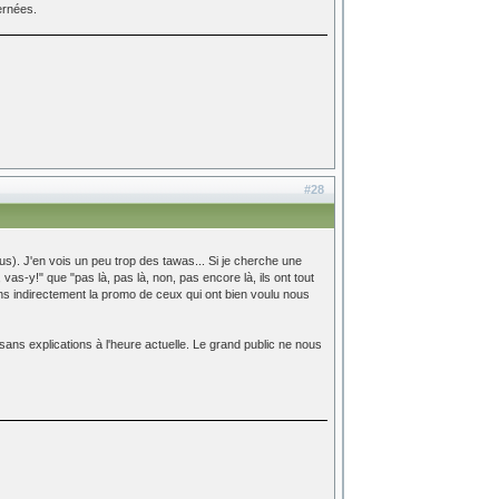
ernées.
#28
us). J'en vois un peu trop des tawas... Si je cherche une
vas-y!" que "pas là, pas là, non, pas encore là, ils ont tout
rions indirectement la promo de ceux qui ont bien voulu nous
el sans explications à l'heure actuelle. Le grand public ne nous