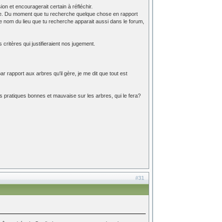
on et encouragerait certain à réfléchir.
faite. Du moment que tu recherche quelque chose en rapport
Si le nom du lieu que tu recherche apparait aussi dans le forum,
critères qui justifieraient nos jugement.
r rapport aux arbres qu'il gère, je me dit que tout est
les pratiques bonnes et mauvaise sur les arbres, qui le fera?
#31