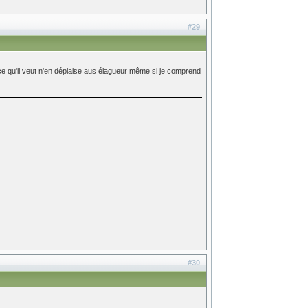
#29
re ce qu'il veut n'en déplaise aus élagueur même si je comprend
#30