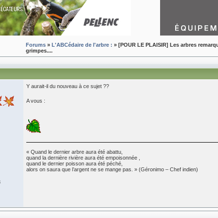
Forums
»
L'ABCédaire de l'arbre :
» [POUR LE PLAISIR] Les arbres remarqua
grimpes....
Y aurait-il du nouveau à ce sujet ??
A vous :
« Quand le dernier arbre aura été abattu,
quand la dernière rivière aura été empoisonnée ,
quand le dernier poisson aura été péché,
alors on saura que l’argent ne se mange pas. » (Géronimo – Chef indien)
8