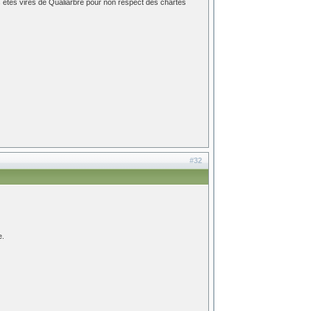
s êtes virés de Qualiarbre pour non respect des chartes
#32
e.