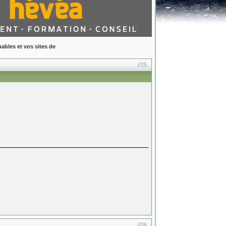
bles et vos sites de
#25
#26