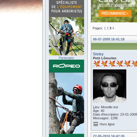
Pages:
1
2
3
4
06-07-2009 16:41:18
Sisley
Partenaire
Petit Lémurien
Lieu: Moselle-est
Âge: 40
Date d'inscription: 23-01-200
Messages: 1296
Hors ligne
27-05-2010 16:47:26