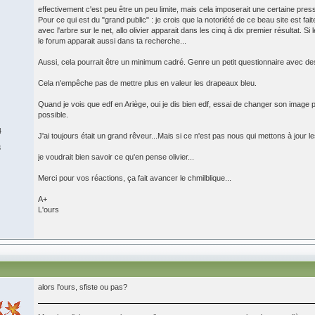
effectivement c'est peu être un peu limite, mais cela imposerait une certaine pressi
Pour ce qui est du "grand public" : je crois que la notoriété de ce beau site est 
avec l'arbre sur le net, allo olivier apparait dans les cinq à dix premier résultat. 
le forum apparait aussi dans ta recherche...
Aussi, cela pourrait être un minimum cadré. Genre un petit questionnaire avec des 
Cela n'empêche pas de mettre plus en valeur les drapeaux bleu.
Quand je vois que edf en Ariège, oui je dis bien edf, essai de changer son image pa
possible.
4
J'ai toujours était un grand rêveur...Mais si ce n'est pas nous qui mettons à jour 
8
je voudrait bien savoir ce qu'en pense olivier...
Merci pour vos réactions, ça fait avancer le chmilblique...
A+
L'ours
alors l'ours, sfiste ou pas?