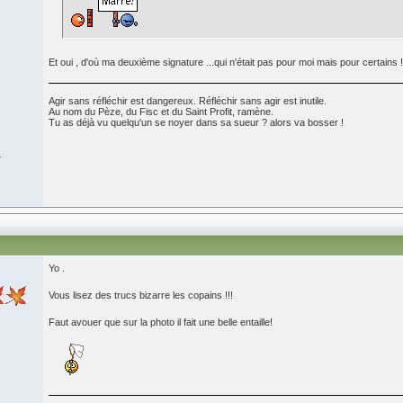
Et oui , d'où ma deuxième signature ...qui n'était pas pour moi mais pour certains
Agir sans réfléchir est dangereux. Réfléchir sans agir est inutile.
Au nom du Pèze, du Fisc et du Saint Profit, ramène.
Tu as déjà vu quelqu'un se noyer dans sa sueur ? alors va bosser !
7
Yo .
Vous lisez des trucs bizarre les copains !!!
Faut avouer que sur la photo il fait une belle entaille!