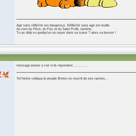
Agir sans réfléchir est dangereux. Réfléchir sans agir est inutile.
Au nom du Pèze, du Fisc et du Saint Profit, ramène.
Tu as déjà vu quelqu'un se noyer dans sa sueur ? alors va bosser !
message poster a voir si ils répondent ...............
Tel l'arbre celtique,le peuple Breton se nourrit de ses racines....
7