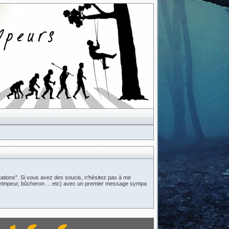
ations". Si vous avez des soucis, n'hésitez pas à me
n (grimpeur, bûcheron ... etc) avec un premier message sympa