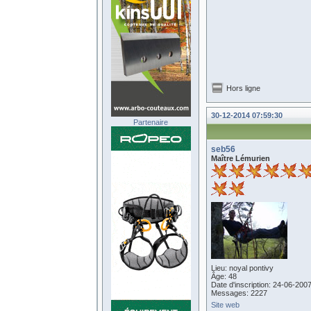
Hors ligne
30-12-2014 07:59:30
Partenaire
seb56
Maître Lémurien
Lieu: noyal pontivy
Âge: 48
Date d'inscription: 24-06-200
Messages: 2227
Site web