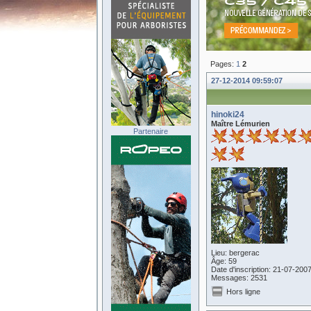
Pages:
1
2
27-12-2014 09:59:07
hinoki24
Maître Lémurien
Partenaire
Lieu: bergerac
Âge: 59
Date d'inscription: 21-07-200
Messages: 2531
Hors ligne