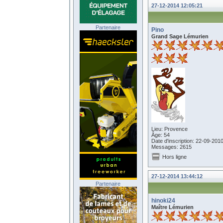
27-12-2014 12:05:21
Partenaire
Pino
Grand Sage Lémurien
Lieu: Provence
Âge: 54
Date d'inscription: 22-09-201
Messages: 2615
Hors ligne
27-12-2014 13:44:12
Partenaire
hinoki24
Maître Lémurien