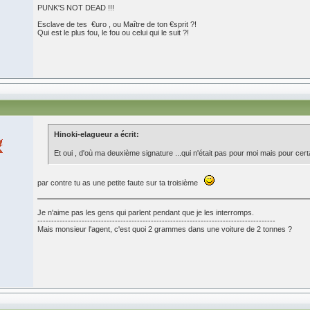
PUNK'S NOT DEAD !!!
Esclave de tes €uro , ou Maître de ton €sprit ?!
Qui est le plus fou, le fou ou celui qui le suit ?!
Hinoki-elagueur a écrit:
Et oui , d'où ma deuxième signature ...qui n'était pas pour moi mais pour cer
par contre tu as une petite faute sur ta troisième
Je n'aime pas les gens qui parlent pendant que je les interromps.
--------------------------------------------------------------------------------------
Mais monsieur l'agent, c'est quoi 2 grammes dans une voiture de 2 tonnes ?