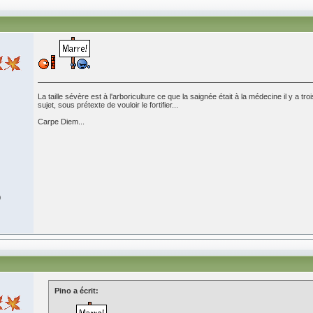
La taille sévère est à l'arboriculture ce que la saignée était à la médecine il y a tr
sujet, sous prétexte de vouloir le fortifier...
Carpe Diem...
0
Pino a écrit: