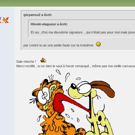
gioyanou2 a écrit:
Hinoki-elagueur a écrit:
Et oui , d'où ma deuxième signature ...qui n'était pas pour moi mais pou
par contre tu as une petite faute sur ta troisième
Sale mioche !
Merci rectifié , tu es bien le seul à l'avoir remarqué , même pas ma vieille carcass
7