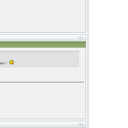
#17
tains !
#18