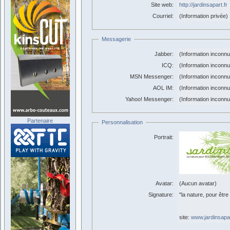
Site web:
http://jardinsapart.fr
Courriel:
(Information privée)
Messagerie
Jabber:
(Information inconn
ICQ:
(Information inconn
MSN Messenger:
(Information inconn
AOL IM:
(Information inconn
Yahoo! Messenger:
(Information inconn
Partenaire
Personnalisation
Portrait:
Avatar:
(Aucun avatar)
Signature:
"la nature, pour êtr
site:
www.jardinsapar