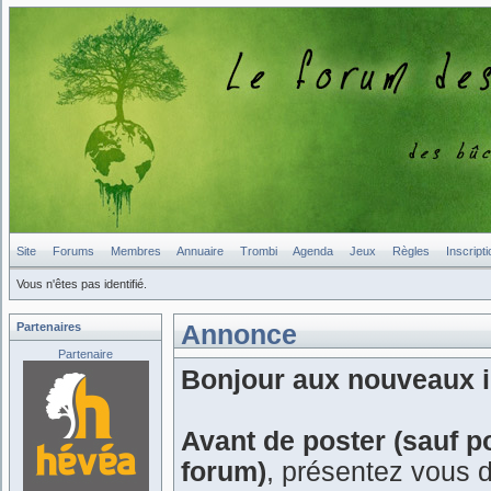
Site
Forums
Membres
Annuaire
Trombi
Agenda
Jeux
Règles
Inscripti
Vous n'êtes pas identifié.
Partenaires
Annonce
Partenaire
Bonjour aux nouveaux in
Avant de poster (sauf p
forum)
, présentez vous 