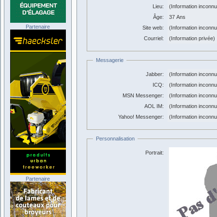
Lieu:
(Information inconn
Âge:
37 Ans
Partenaire
Site web:
(Information inconn
Courriel:
(Information privée)
Messagerie
Jabber:
(Information inconn
ICQ:
(Information inconn
MSN Messenger:
(Information inconn
AOL IM:
(Information inconn
Yahoo! Messenger:
(Information inconn
Personnalisation
Portrait:
Partenaire