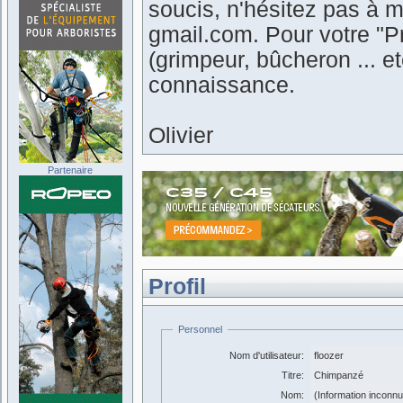
soucis, n'hésitez pas à m
gmail.com. Pour votre "Pr
(grimpeur, bûcheron ... 
connaissance.
Olivier
Partenaire
Profil
Personnel
Nom d'utilisateur:
floozer
Titre:
Chimpanzé
Nom:
(Information inconn