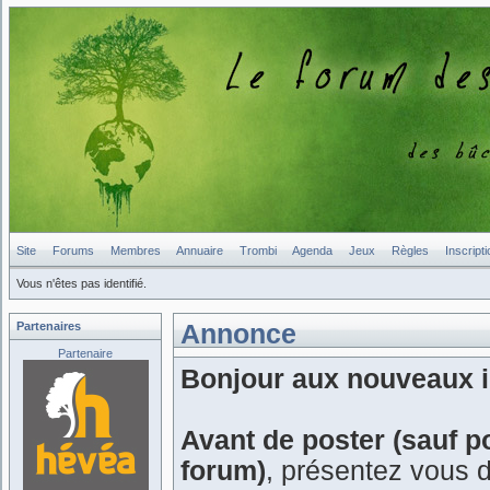
Site
Forums
Membres
Annuaire
Trombi
Agenda
Jeux
Règles
Inscripti
Vous n'êtes pas identifié.
Partenaires
Annonce
Partenaire
Bonjour aux nouveaux in
Avant de poster (sauf p
forum)
, présentez vous 