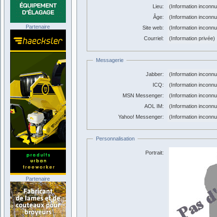
Lieu:
(Information inconn
Âge:
(Information inconn
Partenaire
Site web:
(Information inconn
Courriel:
(Information privée)
Messagerie
Jabber:
(Information inconn
ICQ:
(Information inconn
MSN Messenger:
(Information inconn
AOL IM:
(Information inconn
Yahoo! Messenger:
(Information inconn
Personnalisation
Portrait:
Partenaire