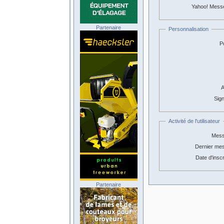
Yahoo! Mess
Partenaire
Personnalisation
Po
A
Sign
Activité de l'utilisateur
Mess
Dernier me
Date d'inscr
Partenaire