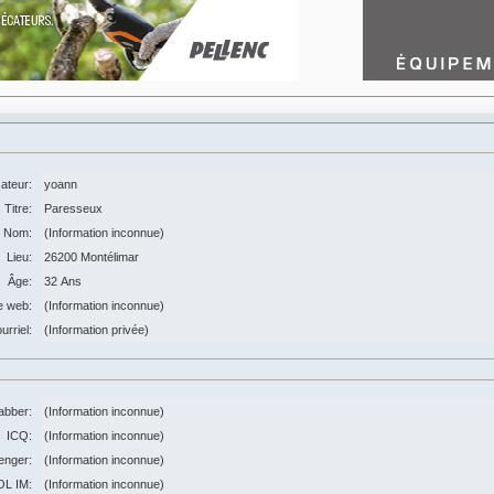
sateur:
yoann
Titre:
Paresseux
Nom:
(Information inconnue)
Lieu:
26200 Montélimar
Âge:
32 Ans
e web:
(Information inconnue)
urriel:
(Information privée)
abber:
(Information inconnue)
ICQ:
(Information inconnue)
nger:
(Information inconnue)
OL IM:
(Information inconnue)