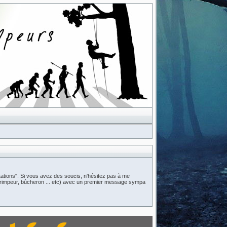
ations". Si vous avez des soucis, n'hésitez pas à me
n (grimpeur, bûcheron ... etc) avec un premier message sympa