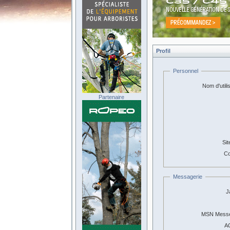
Profil
Personnel
Nom d'utili
Partenaire
Sit
Co
Messagerie
J
MSN Messe
A