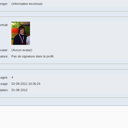
enger:
(Information inconnue)
rtrait:
vatar:
(Aucun avatar)
ature:
Pas de signature dans le profil.
ages:
4
ssage:
02-08-2012 10:36:24
iption:
01-08-2012