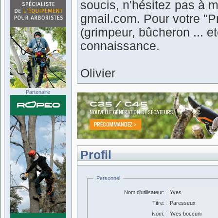
soucis, n'hésitez pas à m
gmail.com. Pour votre "Pr
(grimpeur, bûcheron ... 
connaissance.
Olivier
Partenaire
Profil
Personnel
Nom d'utilisateur:
Yves
Titre:
Paresseux
Nom:
Yves boccuni