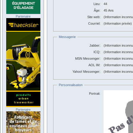
Lieu:
44
Âge:
45 Ans
Partenaire
Site web:
(Information inconn
Courriel:
(Information privée)
Messagerie
Jabber:
(Information inconn
ICQ:
(Information inconn
MSN Messenger:
(Information inconn
AOL IM:
(Information inconn
Yahoo! Messenger:
(Information inconn
Personnalisation
Portrait:
Partenaire