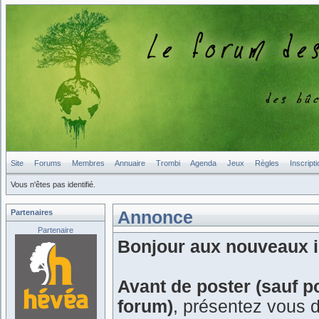
Site
Forums
Membres
Annuaire
Trombi
Agenda
Jeux
Règles
Inscripti
Vous n'êtes pas identifié.
Partenaires
Annonce
Partenaire
Bonjour aux nouveaux in
Avant de poster (sauf p
forum)
, présentez vous 