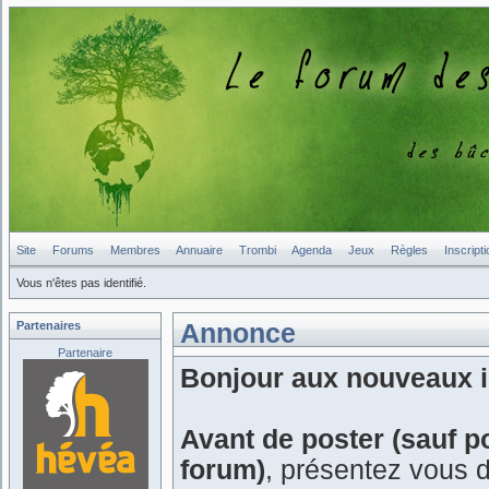
Site
Forums
Membres
Annuaire
Trombi
Agenda
Jeux
Règles
Inscripti
Vous n'êtes pas identifié.
Partenaires
Annonce
Partenaire
Bonjour aux nouveaux in
Avant de poster (sauf p
forum)
, présentez vous 