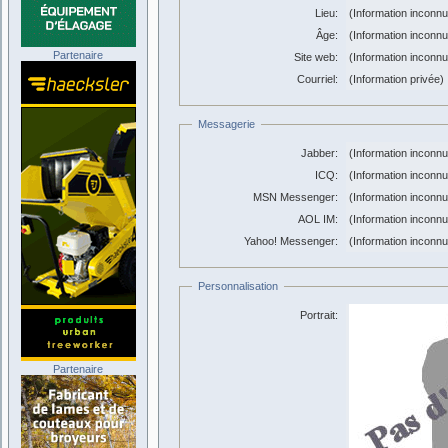
Lieu:
(Information inconn
Âge:
(Information inconn
Partenaire
Site web:
(Information inconn
Courriel:
(Information privée)
Messagerie
Jabber:
(Information inconn
ICQ:
(Information inconn
MSN Messenger:
(Information inconn
AOL IM:
(Information inconn
Yahoo! Messenger:
(Information inconn
Personnalisation
Portrait:
Partenaire