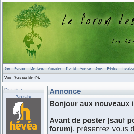
Site
Forums
Membres
Annuaire
Trombi
Agenda
Jeux
Règles
Inscripti
Vous n'êtes pas identifié.
Partenaires
Annonce
Partenaire
Bonjour aux nouveaux in
Avant de poster (sauf p
forum)
, présentez vous 