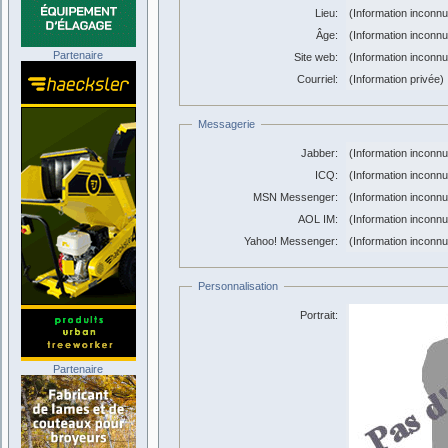
Lieu:
(Information inconn
Âge:
(Information inconn
Partenaire
Site web:
(Information inconn
Courriel:
(Information privée)
Messagerie
Jabber:
(Information inconn
ICQ:
(Information inconn
MSN Messenger:
(Information inconn
AOL IM:
(Information inconn
Yahoo! Messenger:
(Information inconn
Personnalisation
Portrait:
Partenaire