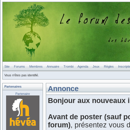
Site
Forums
Membres
Annuaire
Trombi
Agenda
Jeux
Règles
Inscripti
Vous n'êtes pas identifié.
Partenaires
Annonce
Partenaire
Bonjour aux nouveaux in
Avant de poster (sauf p
forum)
, présentez vous 