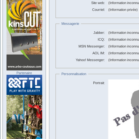
Site web:
(Information inconn
Courriel:
(Information privée)
Messagerie
Jabber:
(Information inconn
ICQ:
(Information inconn
MSN Messenger:
(Information inconn
AOL IM:
(Information inconn
Yahoo! Messenger:
(Information inconn
Partenaire
Personnalisation
Portrait: