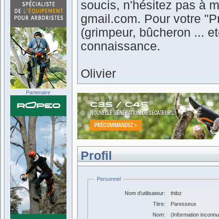
soucis, n'hésitez pas à m
gmail.com. Pour votre "Pr
(grimpeur, bûcheron ... 
connaissance.
Olivier
Partenaire
Profil
Personnel
Nom d'utilisateur:
thibz
Titre:
Paresseux
Nom:
(Information inconn