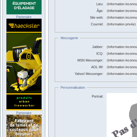
Lieu:
(Information inconn
Âge:
(Information inconn
Partenaire
Site web:
(Information inconn
Courriel:
(Information privée)
Messagerie
Jabber:
(Information inconn
ICQ:
(Information inconn
MSN Messenger:
(Information inconn
AOL IM:
(Information inconn
Yahoo! Messenger:
(Information inconn
Personnalisation
Portrait:
Partenaire