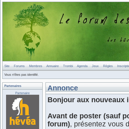
Site
Forums
Membres
Annuaire
Trombi
Agenda
Jeux
Règles
Inscripti
Vous n'êtes pas identifié.
Partenaires
Annonce
Partenaire
Bonjour aux nouveaux in
Avant de poster (sauf p
forum)
, présentez vous 